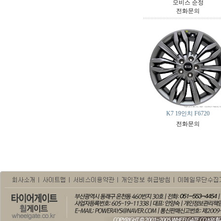
모비스 순정
전화문의
K7 19인치 F6720
전화문의