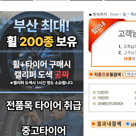
현재위치 :
Home
>
휠
>
국
상