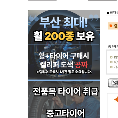
현재위
총
0
개
다이