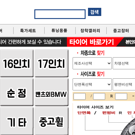
/
R
=