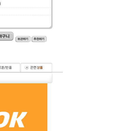
원
(
0
)