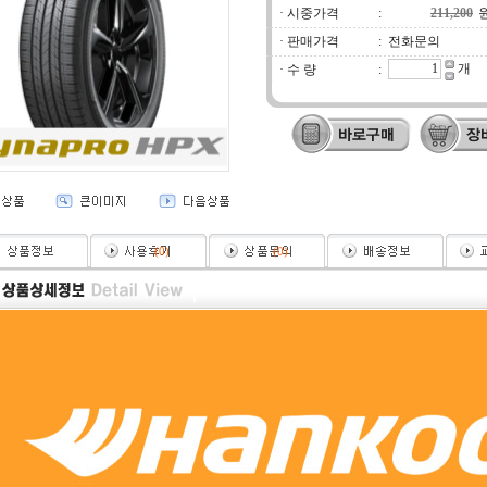
· 시중가격
:
· 판매가격
:
전화문의
개
· 수 량
:
(
0
)
(
0
)