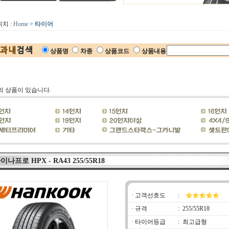
치 :
Home
>
타이어
상품명
차종
상품코드
상품내용
의 상품이 있습니다.
나프로 HPX - RA43 255/55R18
· 고객선호도
:
· 규격
:
255/55R18
· 타이어등급
:
최고급형